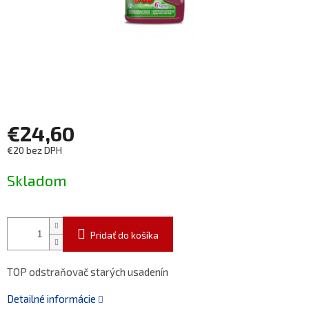
€24,60
€20 bez DPH
Jednotková
Skladom
cena:
Pridať do košíka
TOP odstraňovač starých usadenín
Detailné informácie