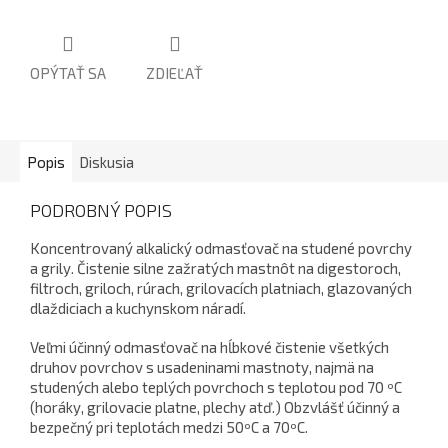
OPÝTAŤ SA
ZDIEĽAŤ
Popis
Diskusia
PODROBNÝ POPIS
Koncentrovaný alkalický odmasťovač na studené povrchy
a grily. Čistenie silne zažratých mastnôt na digestoroch,
filtroch, griloch, rúrach, grilovacích platniach, glazovaných
dlaždiciach a kuchynskom náradí.
Veľmi účinný odmasťovač na hĺbkové čistenie všetkých
druhov povrchov s usadeninami mastnoty, najmä na
studených alebo teplých povrchoch s teplotou pod 70 ºC
(horáky, grilovacie platne, plechy atď.) Obzvlášť účinný a
bezpečný pri teplotách medzi 50ºC a 70ºC.