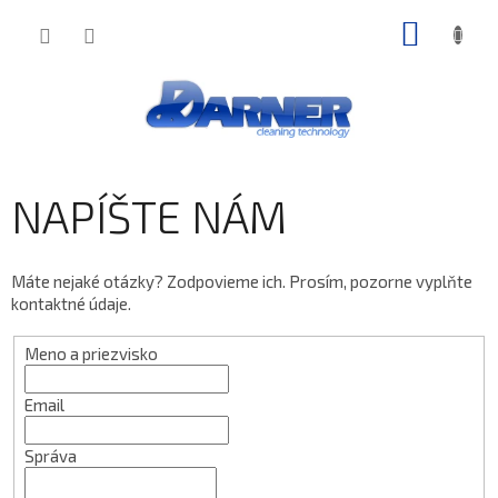
Prejsť
NÁKU
na
obsah
KOŠÍK
NAPÍŠTE NÁM
Máte nejaké otázky? Zodpovieme ich. Prosím, pozorne vyplňte
kontaktné údaje.
Meno a priezvisko
Email
Správa