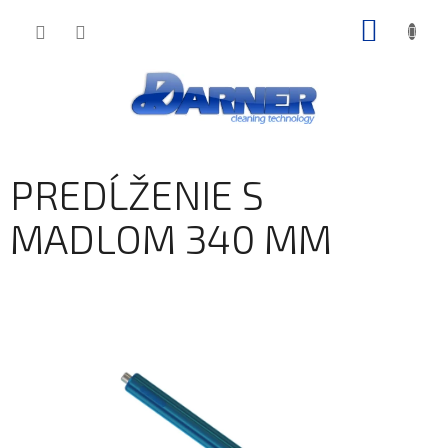
Prejsť
NÁKU
na
obsah
KOŠÍK
PREDĹŽENIE S
MADLOM 340 MM