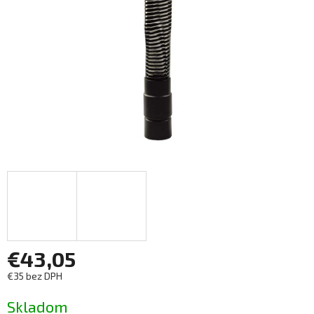
€43,05
€35 bez DPH
Jednotková
Skladom
cena: