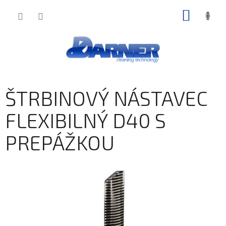
Prejsť
NÁKU
na
obsah
KOŠÍK
ŠTRBINOVÝ NÁSTAVEC
FLEXIBILNÝ D40 S
PREPÁŽKOU