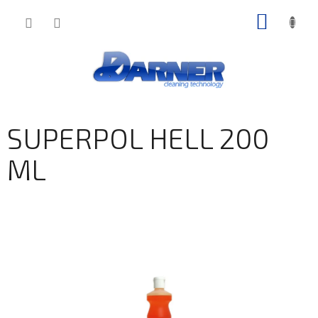
Prejsť
NÁKU
na
obsah
KOŠÍK
SUPERPOL HELL 200
ML