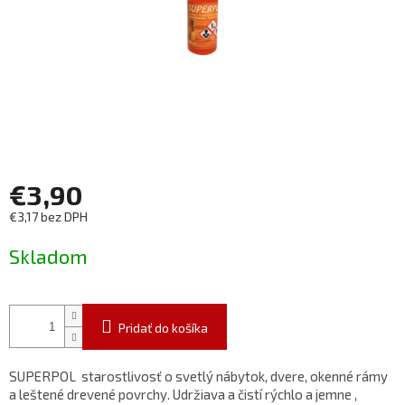
€3,90
€3,17 bez DPH
Jednotková
Skladom
cena:
Pridať do košíka
SUPERPOL starostlivosť o svetlý nábytok, dvere, okenné rámy
a leštené drevené povrchy. Udržiava a čistí rýchlo a jemne ,