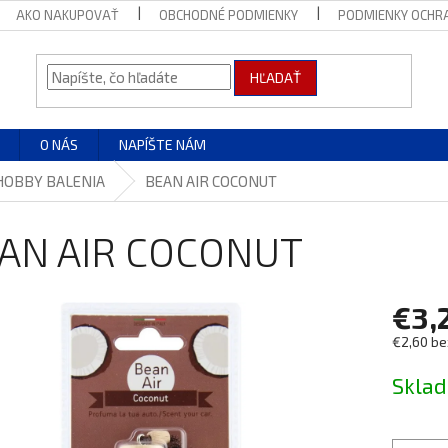
AKO NAKUPOVAŤ
OBCHODNÉ PODMIENKY
PODMIENKY OCHR
HĽADAŤ
O NÁS
NAPÍŠTE NÁM
HOBBY BALENIA
BEAN AIR COCONUT
AN AIR COCONUT
€3,
€2,60 be
Jednotk
Skla
cena: