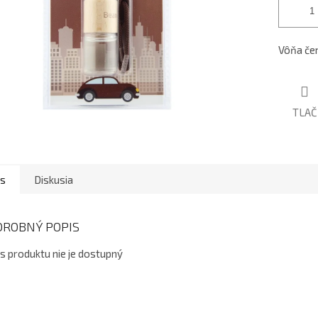
Vôňa čer
TLAČ
is
Diskusia
DROBNÝ POPIS
s produktu nie je dostupný