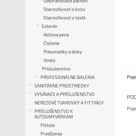
Odstraňovače pachov
Starostlivosť o kožu
Starostlivosť o textil
Exteriér
Aktívna pena
Čistenie
Pneumatiky a disky
Vosky
Príslušenstvo
Pop
PROFESIONÁLNE BALENIA
SANITÁRNE PROSTRIEDKY
VYSÁVAČE A PRÍSLUŠENSTVO
PO
NEREZOVÉ TVAROVKY A FITTINGY
Popi
PRÍSLUŠENSTVO K
AUTOUMYVÁRKAM
Pištole
Predĺženia