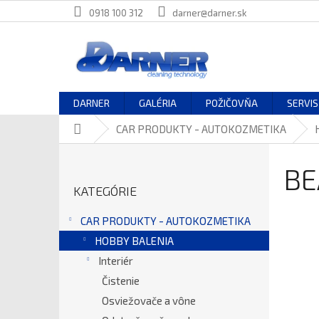
Prejsť
0918 100 312
darner@darner.sk
na
obsah
DARNER
GALÉRIA
POŽIČOVŇA
SERVIS
Domov
CAR PRODUKTY - AUTOKOZMETIKA
B
O
BE
Preskočiť
Č
KATEGÓRIE
kategórie
N
Ý
CAR PRODUKTY - AUTOKOZMETIKA
P
HOBBY BALENIA
A
N
Interiér
E
Čistenie
L
Osviežovače a vône