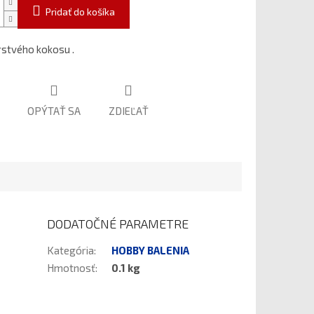
Pridať do košíka
stvého kokosu .
OPÝTAŤ SA
ZDIEĽAŤ
DODATOČNÉ PARAMETRE
Kategória
:
HOBBY BALENIA
Hmotnosť
:
0.1 kg