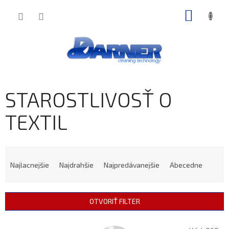
Prejsť
NÁKU
na
obsah
KOŠÍK
STAROSTLIVOSŤ O
TEXTIL
R
A
Najlacnejšie
Najdrahšie
Najpredávanejšie
Abecedne
D
E
N
OTVORIŤ FILTER
I
E
V