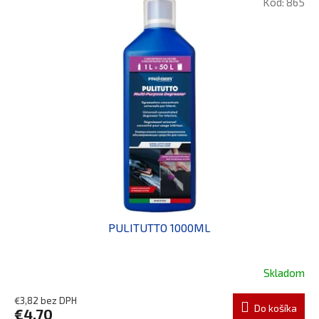
P
Kód:
865
Ý
R
P
O
I
D
S
U
P
K
R
T
O
O
D
V
U
K
T
O
V
PULITUTTO 1000ML
Skladom
€3,82 bez DPH
Do košíka
€4,70