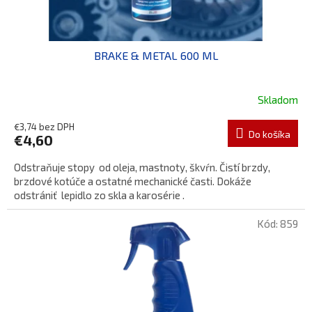
BRAKE & METAL 600 ML
Skladom
€3,74 bez DPH
Do košíka
€4,60
Odstraňuje stopy od oleja, mastnoty, škvŕn. Čistí brzdy,
brzdové kotúče a ostatné mechanické časti. Dokáže
odstrániť lepidlo zo skla a karosérie .
Kód:
859