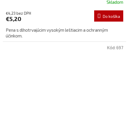
Skladom
€4,23 bez DPH
Do košíka
€5,20
Pena s dlhotrvajúcim vysokým leštiacim a ochranným
účinkom.
Kód:
697