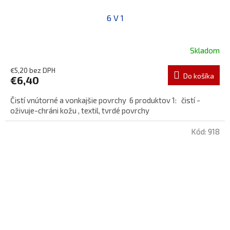
6 V 1
Skladom
€5,20 bez DPH
Do košíka
€6,40
Čistí vnútorné a vonkajšie povrchy 6 produktov 1: čistí -
oživuje-chráni kožu , textil, tvrdé povrchy
Kód:
918