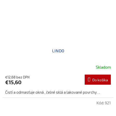
LINDO
Skladom
€12,68 bez DPH
Do košíka
€15,60
Čistí a odmasťuje okná , čelné sklá a lakované povrchy . .
Kód:
921