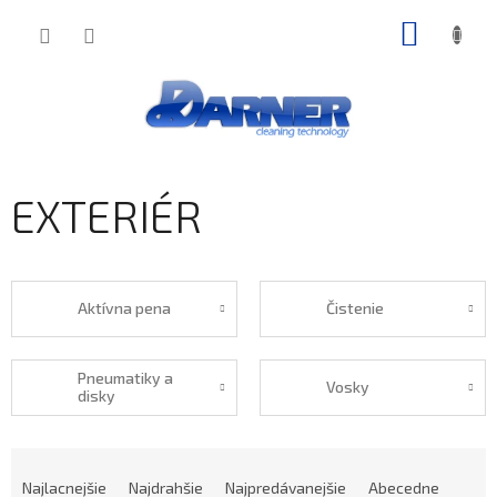
Prejsť
NÁKU
na
obsah
KOŠÍK
EXTERIÉR
Aktívna pena
Čistenie
Pneumatiky a
Vosky
disky
R
A
Najlacnejšie
Najdrahšie
Najpredávanejšie
Abecedne