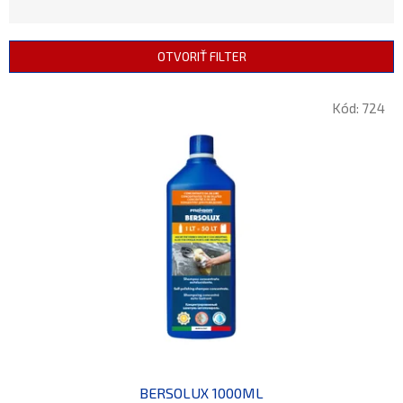
D
E
N
OTVORIŤ FILTER
I
E
V
P
Kód:
724
Ý
R
P
O
I
D
S
U
P
K
R
T
O
O
D
V
U
K
T
O
V
BERSOLUX 1000ML