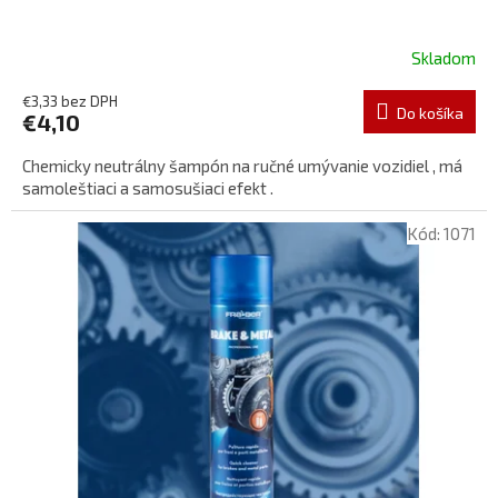
Skladom
€3,33 bez DPH
Do košíka
€4,10
Chemicky neutrálny šampón na ručné umývanie vozidiel , má
samoleštiaci a samosušiaci efekt .
Kód:
1071