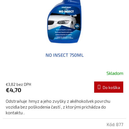
NO INSECT 750ML
Skladom
€3,82 bez DPH
Do košíka
€4,70
Odstraňuje hmyz a jeho zvyšky z akéhokoľvek povrchu
vozidla bez poškodenia častí , z ktorými prichádza do
kontaktu .
Kód:
877