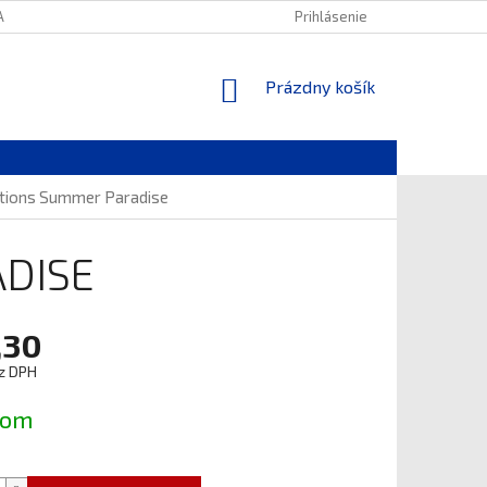
ANY OSOBNÝCH ÚDAJOV
Prihlásenie
NÁKUPNÝ
Prázdny košík
KOŠÍK
tions Summer Paradise
DISE
,30
z DPH
ová
dom