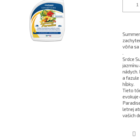
Summer P
zachyten
vôňa sa 
.
Srdce Su
jazmínu 
nádych. 
a fazule
hĺbky.
Tieto tó
evokuje 
Paradise
letnej a
vašich d