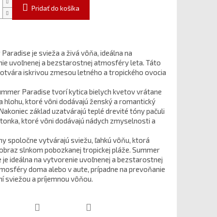
Pridať do košíka
aradise je svieža a živá vôňa, ideálna na
ie uvoľnenej a bezstarostnej atmosféry leta. Táto
otvára iskrivou zmesou letného a tropického ovocia
mmer Paradise tvorí kytica bielych kvetov vrátane
a hlohu, ktoré vôni dodávajú ženský a romantický
Nakoniec základ uzatvárajú teplé drevité tóny pačuli
 tonka, ktoré vôni dodávajú nádych zmyselnosti a
ny spoločne vytvárajú sviežu, ľahkú vôňu, ktorá
obraz slnkom pobozkanej tropickej pláže. Summer
 je ideálna na vytvorenie uvoľnenej a bezstarostnej
tmosféry doma alebo v aute, prípadne na prevoňanie
ní sviežou a príjemnou vôňou.