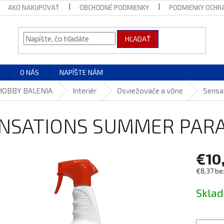
AKO NAKUPOVAŤ
OBCHODNÉ PODMIENKY
PODMIENKY OCHR
HĽADAŤ
O NÁS
NAPÍŠTE NÁM
HOBBY BALENIA
Interiér
Osviežovače a vône
Sensa
NSATIONS SUMMER PARA
€10
€8,37 be
Jednotk
Skla
cena: