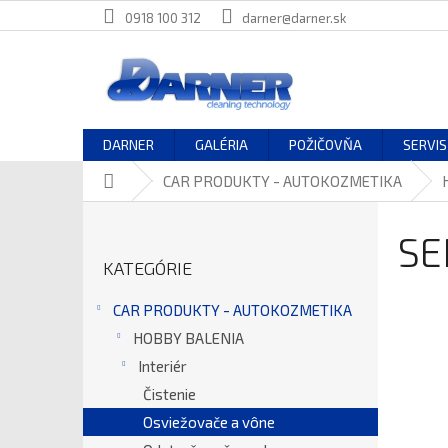
Prejsť
0918 100 312
darner@darner.sk
na
obsah
DARNER
GALÉRIA
POŽIČOVŇA
SERVIS
Domov
CAR PRODUKTY - AUTOKOZMETIKA
B
O
SE
Preskočiť
Č
KATEGÓRIE
kategórie
N
Ý
CAR PRODUKTY - AUTOKOZMETIKA
P
HOBBY BALENIA
A
N
Interiér
E
Čistenie
L
Osviežovače a vône